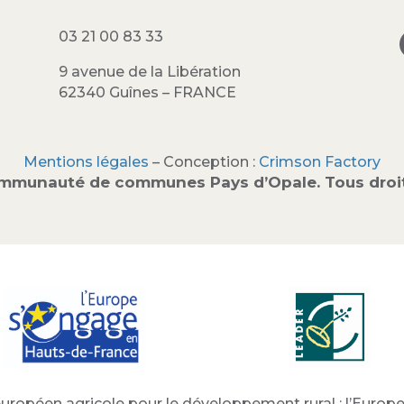
03 21 00 83 33
9 avenue de la Libération
62340 Guînes – FRANCE
Mentions légales
– Conception :
Crimson Factory
mmunauté de communes Pays d’Opale. Tous droit
uropéen agricole pour le développement rural : l’Europe 