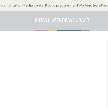
ours
Institution
Media center
Public procurement
Working here
Kio
ENJOY
LIVE
ENDEAVOUR
ACT