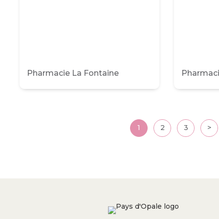
Pharmacie La Fontaine
Pharmaci
Posts
1
2
3
>
pagination