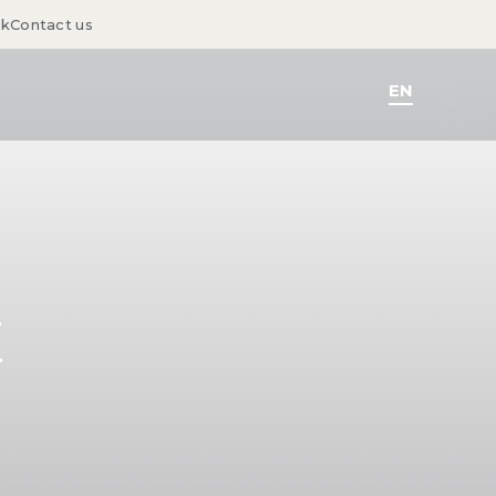
sk
Contact us
EN
E