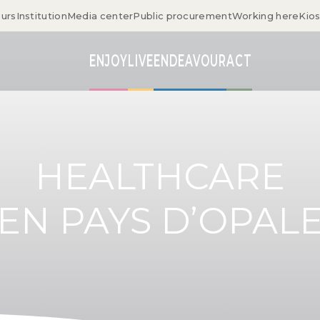
ours
Institution
Media center
Public procurement
Working here
Kio
ENJOY
LIVE
ENDEAVOUR
ACT
HEALTHCARE
EN PAYS D’OPAL