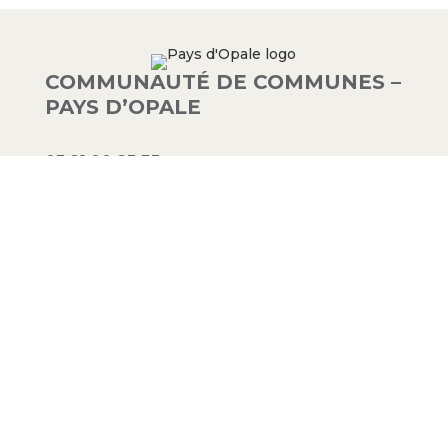
COMMUNAUTÉ DE COMMUNES –
PAYS D’OPALE
03 21 00 83 33
9 avenue de la Libération
62340 Guînes – FRANCE
#PAYSDOPALE
Mentions légales
– Conception :
Crimson
Factory
© 2023 Communauté de communes