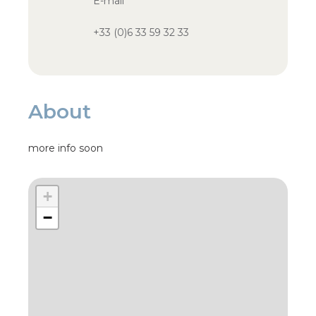
E-mail
+33 (0)6 33 59 32 33
About
more info soon
+
−