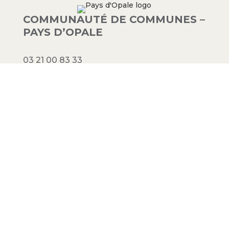
COMMUNAUTÉ DE COMMUNES –
PAYS D’OPALE
03 21 00 83 33
9 avenue de la Libération
62340 Guînes – FRANCE
#PAYSDOPALE
Mentions légales
– Conception :
Crimson
Factory
© 2023 Communauté de communes
Pays d’Opale. Tous droits réservés