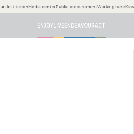
ours
Institution
Media center
Public procurement
Working here
Kio
ENJOY
LIVE
ENDEAVOUR
ACT