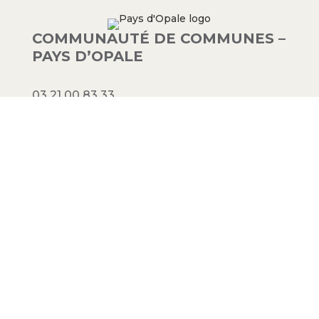
COMMUNAUTÉ DE COMMUNES –
PAYS D’OPALE
03 21 00 83 33
9 avenue de la Libération
62340 Guînes – FRANCE
#PAYSDOPALE
Mentions légales
– Conception :
Crimson
Factory
© 2023 Communauté de communes
Pays d’Opale. Tous droits réservés