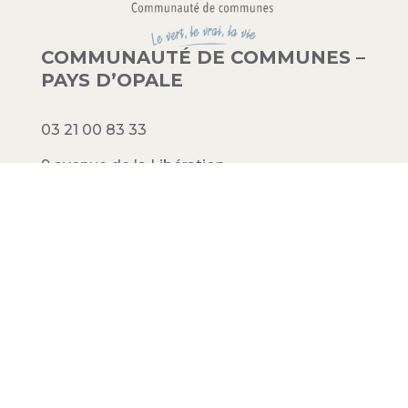
COMMUNAUTÉ DE COMMUNES –
PAYS D’OPALE
03 21 00 83 33
9 avenue de la Libération
62340 Guînes – FRANCE
#PAYSDOPALE
Mentions légales
– Conception :
Crimson
Factory
© 2023 Communauté de communes