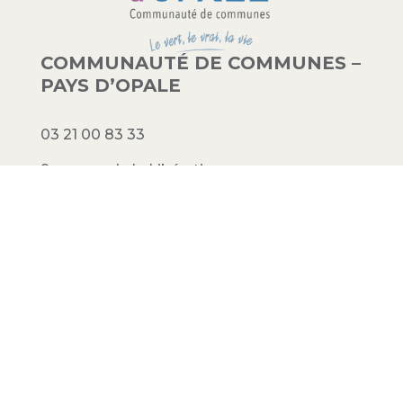
COMMUNAUTÉ DE COMMUNES –
PAYS D’OPALE
03 21 00 83 33
9 avenue de la Libération
62340 Guînes – FRANCE
#PAYSDOPALE
Mentions légales
– Conception :
Crimson
Factory
© 2023 Communauté de communes