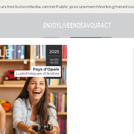
ours
Institution
Media center
Public procurement
Working here
Kio
ENJOY
LIVE
ENDEAVOUR
ACT