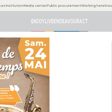
ours
Institution
Media center
Public procurement
Working here
Kio
ENJOY
LIVE
ENDEAVOUR
ACT