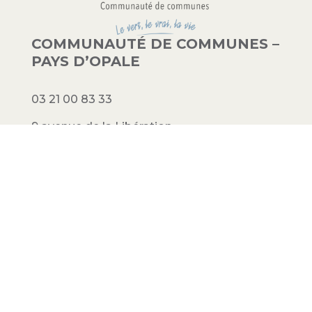
COMMUNAUTÉ DE COMMUNES –
PAYS D’OPALE
03 21 00 83 33
9 avenue de la Libération
62340 Guînes – FRANCE
#PAYSDOPALE
Mentions légales
– Conception :
Crimson
Factory
© 2023 Communauté de communes