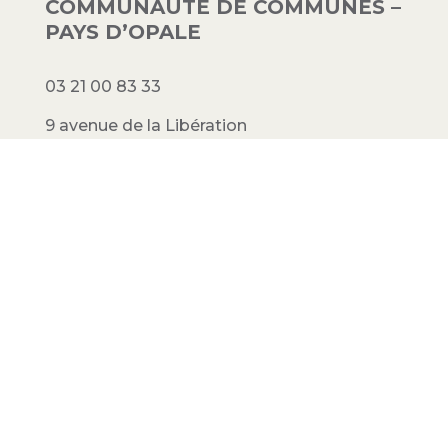
COMMUNAUTÉ DE COMMUNES –
PAYS D’OPALE
03 21 00 83 33
9 avenue de la Libération
62340 Guînes – FRANCE
#PAYSDOPALE
Mentions légales
– Conception :
Crimson
Factory
© 2023 Communauté de communes
Pays d’Opale. Tous droits réservés