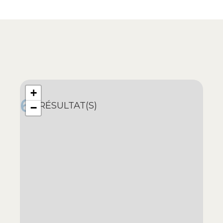
+
6
RÉSULTAT(S)
−