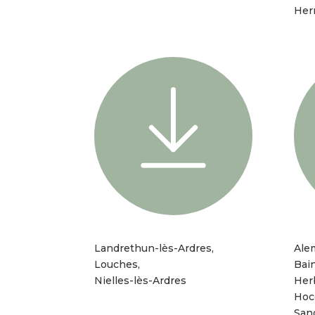
Her
Landrethun-lès-Ardres,
Ale
Louches,
Bai
Nielles-lès-Ardres
Her
Hoc
San