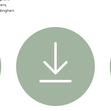
iers,
dinghen