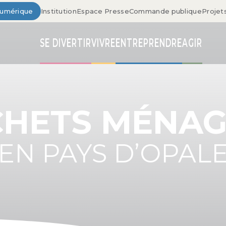
Numérique
Institution
Espace Presse
Commande publique
Projet
SE DIVERTIR
VIVRE
ENTREPRENDRE
AGIR
CHETS MÉNAG
EN PAYS D’OPAL