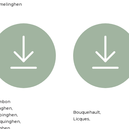
melinghen
mbon
nghen,
Bouquehault,
binghen,
Licques,
quinghen,
ghen,