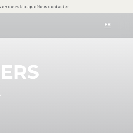
s en cours
Kiosque
Nous contacter
FR
ERS
E