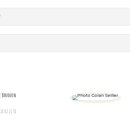
?
e Bauduin
3 21 82 22 31