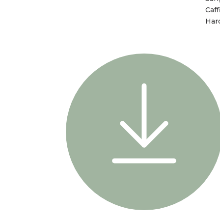
Caff
Har