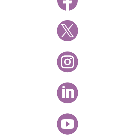




