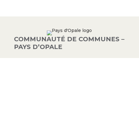
COMMUNAUTÉ DE COMMUNES –
PAYS D’OPALE
03 21 00 83 33
9 avenue de la Libération
62340 Guînes – FRANCE
#PAYSDOPALE
Mentions légales
– Conception :
Crimson