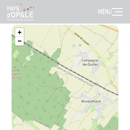
MENU
+
−