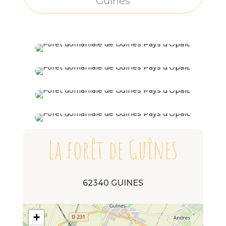
Guînes
La forêt de Guînes
62340 GUINES
+