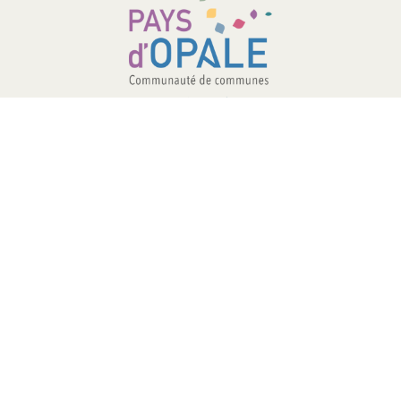
COMMUNAUTÉ DE COMMUNES –
PAYS D’OPALE
03 21 00 83 33
9 avenue de la Libération
62340 Guînes – FRANCE
#PAYSDOPALE