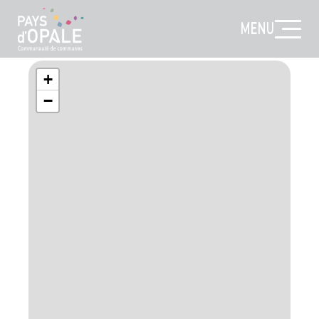
MENU
+
−