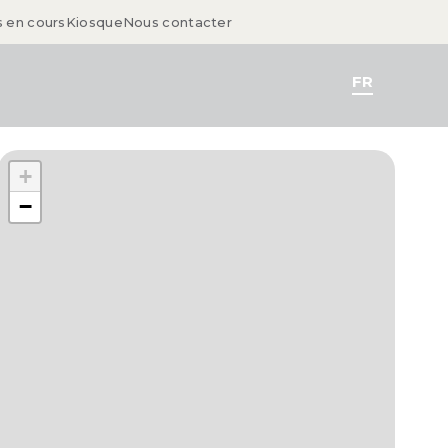
s en cours
Kiosque
Nous contacter
FR
+
−