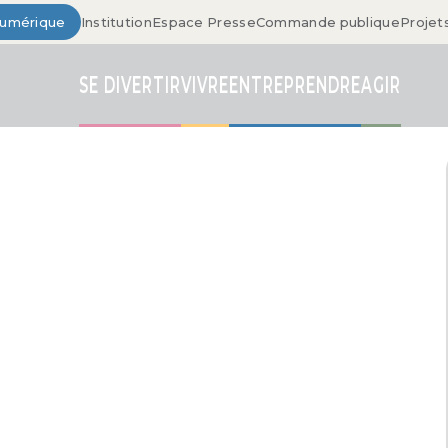
Numérique
Institution
Espace Presse
Commande publique
Projet
SE DIVERTIR
VIVRE
ENTREPRENDRE
AGIR