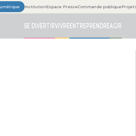
Numérique
Institution
Espace Presse
Commande publique
Projet
SE DIVERTIR
VIVRE
ENTREPRENDRE
AGIR