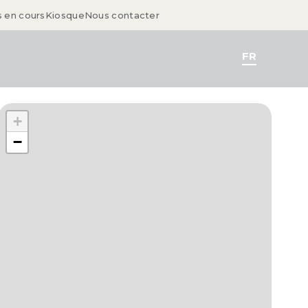
s en cours
Kiosque
Nous contacter
FR
+
−