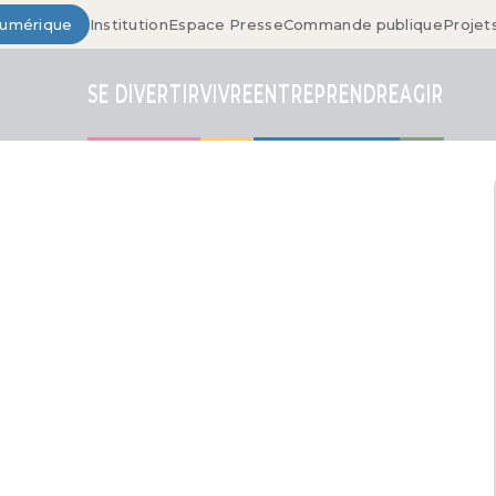
Numérique
Institution
Espace Presse
Commande publique
Projet
SE DIVERTIR
VIVRE
ENTREPRENDRE
AGIR