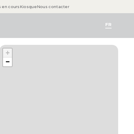
s en cours
Kiosque
Nous contacter
FR
+
−