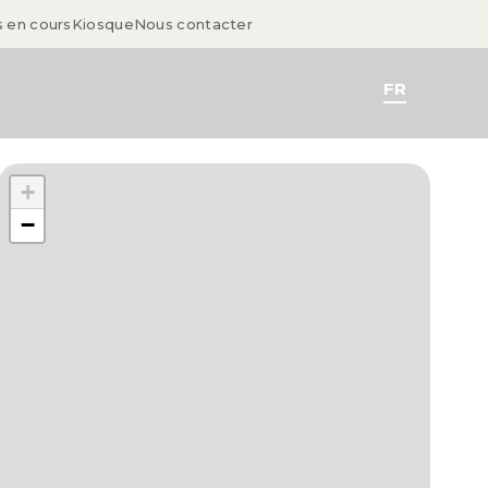
s en cours
Kiosque
Nous contacter
FR
+
−