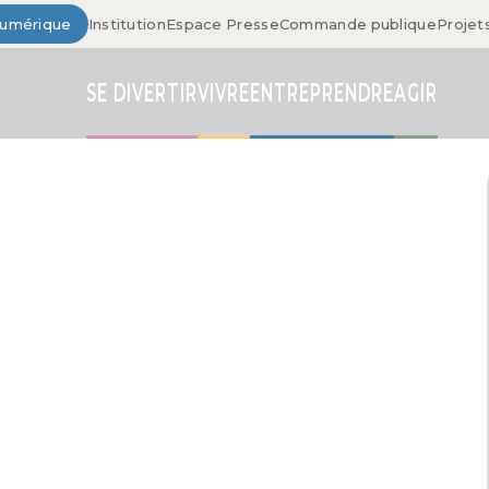
Numérique
Institution
Espace Presse
Commande publique
Projet
SE DIVERTIR
VIVRE
ENTREPRENDRE
AGIR