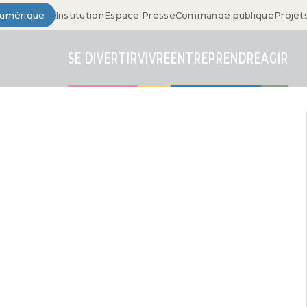
Numérique
Institution
Espace Presse
Commande publique
Projet
SE DIVERTIR
VIVRE
ENTREPRENDRE
AGIR