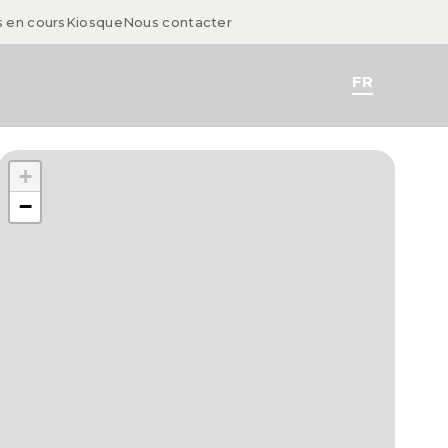
s en cours
Kiosque
Nous contacter
FR
+
−