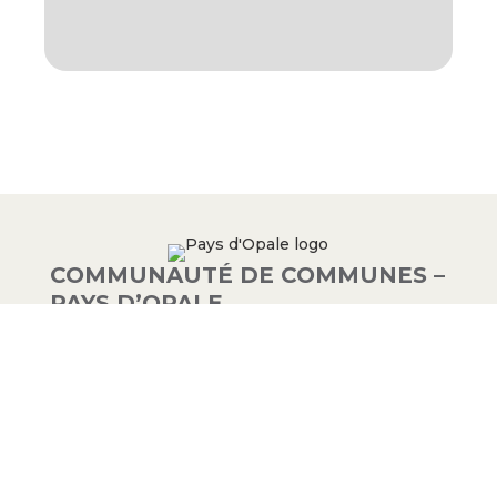
COMMUNAUTÉ DE COMMUNES –
PAYS D’OPALE
03 21 00 83 33
9 avenue de la Libération
62340 Guînes – FRANCE
#PAYSDOPALE