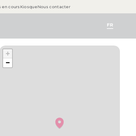
s en cours
Kiosque
Nous contacter
FR
+
−