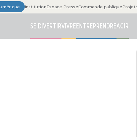
Numérique
Institution
Espace Presse
Commande publique
Projet
SE DIVERTIR
VIVRE
ENTREPRENDRE
AGIR