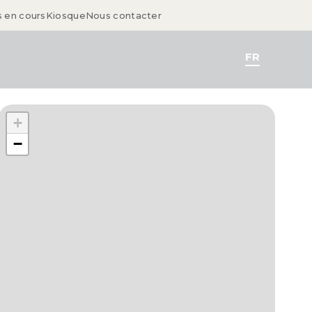
s en cours
Kiosque
Nous contacter
FR
+
−