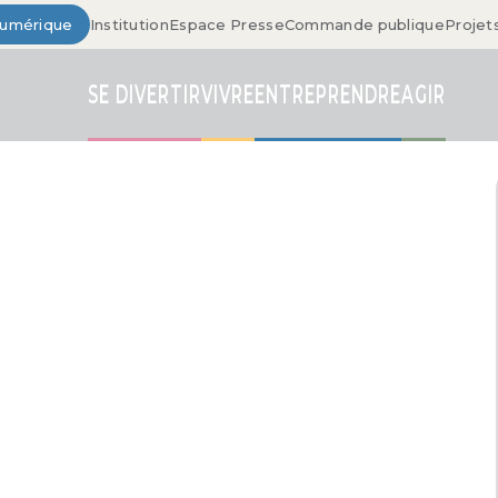
Numérique
Institution
Espace Presse
Commande publique
Projet
SE DIVERTIR
VIVRE
ENTREPRENDRE
AGIR