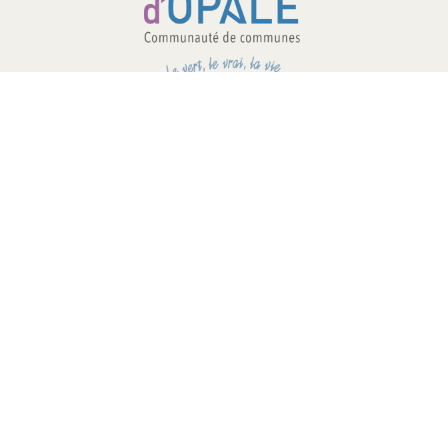
COMMUNAUTÉ DE COMMUNES –
PAYS D’OPALE
03 21 00 83 33
9 avenue de la Libération
62340 Guînes – FRANCE
#PAYSDOPALE
Mentions légales
– Conception :
Crimson
Factory