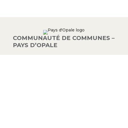
COMMUNAUTÉ DE COMMUNES –
PAYS D’OPALE
03 21 00 83 33
9 avenue de la Libération
62340 Guînes – FRANCE
#PAYSDOPALE