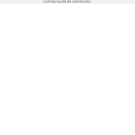
COMMUNAUTÉ DE COMMUNES –
PAYS D’OPALE
03 21 00 83 33
9 avenue de la Libération
62340 Guînes – FRANCE
#PAYSDOPALE
Mentions légales
– Conception :
Crimson
Factory
© 2023 Communauté de communes
Pays d’Opale. Tous droits réservés