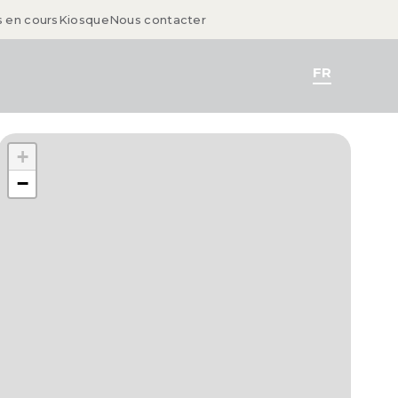
s en cours
Kiosque
Nous contacter
FR
+
−