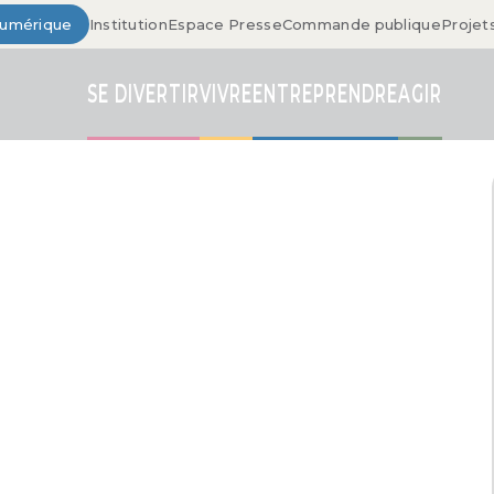
Numérique
Institution
Espace Presse
Commande publique
Projet
SE DIVERTIR
VIVRE
ENTREPRENDRE
AGIR