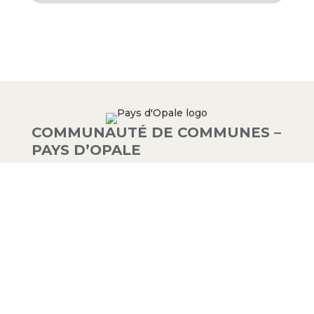
COMMUNAUTÉ DE COMMUNES –
PAYS D’OPALE
03 21 00 83 33
9 avenue de la Libération
62340 Guînes – FRANCE
#PAYSDOPALE