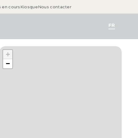
s en cours
Kiosque
Nous contacter
FR
+
−