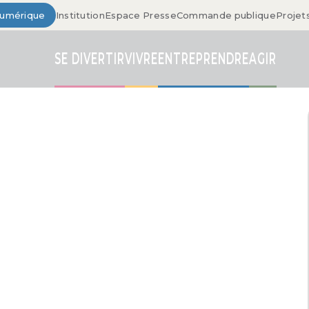
Numérique
Institution
Espace Presse
Commande publique
Projet
SE DIVERTIR
VIVRE
ENTREPRENDRE
AGIR