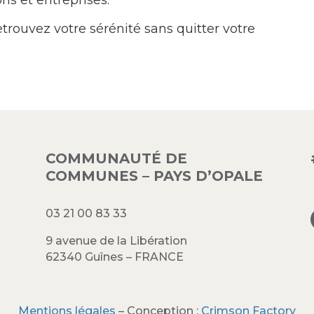
ns et entreprises.
rouvez votre sérénité sans quitter votre
COMMUNAUTÉ DE
COMMUNES – PAYS D’OPALE
03 21 00 83 33
9 avenue de la Libération
62340 Guînes – FRANCE
Mentions légales
– Conception :
Crimson Factory