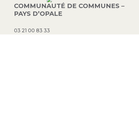
COMMUNAUTÉ DE COMMUNES –
PAYS D’OPALE
03 21 00 83 33
9 avenue de la Libération
62340 Guînes – FRANCE
#PAYSDOPALE
Mentions légales
– Conception :
Crimson
Factory
© 2023 Communauté de communes
Pays d’Opale. Tous droits réservés